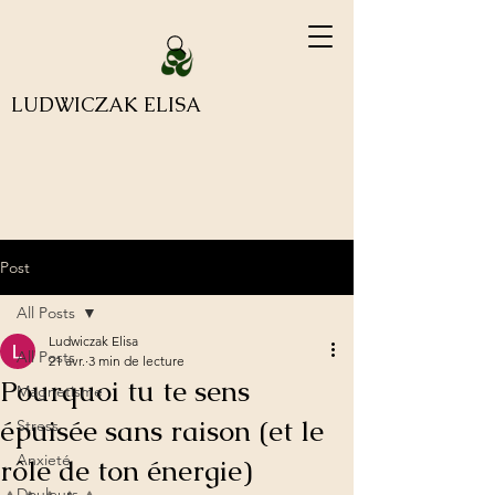
LUDWICZAK ELISA
Post
All Posts
Ludwiczak Elisa
All Posts
21 avr.
3 min de lecture
Pourquoi tu te sens
Magnetisme
épuisée sans raison (et le
Stress
Anxieté
rôle de ton énergie)
Douleurs