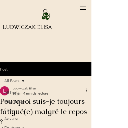
LUDWICZAK ELISA
Post
All Posts
Ludwiczak Elisa
All Posts
30 juin
4 min de lecture
Pourquoi suis-je toujours
Magnetisme
fatigué(e) malgré le repos
Stress
Anxieté
?
Douleurs