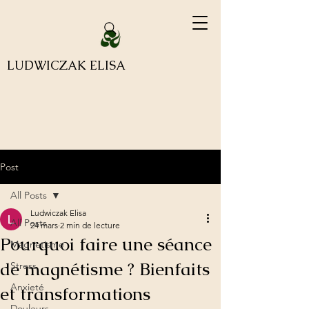
LUDWICZAK ELISA
Post
All Posts
Ludwiczak Elisa
All Posts
24 mars
2 min de lecture
Pourquoi faire une séance
Magnetisme
de magnétisme ? Bienfaits
Stress
Anxieté
et transformations
Douleurs